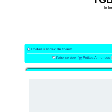
le f
Portail
»
Index du forum
Petites Annonces
Faire un don
PUBLICITÉ