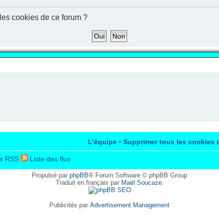
 les cookies de ce forum ?
L’équipe
•
Supprimer tous les cookies 
x RSS
Liste des flux
Propulsé par
phpBB
® Forum Software © phpBB Group
Traduit en français par
Maël Soucaze
.
Publicités par
Advertisement Management