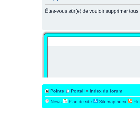
Êtes-vous sûr(e) de vouloir supprimer tous
PUBLICITÉ
Points
Portail
»
Index du forum
News
Plan de site
SitemapIndex
Flu