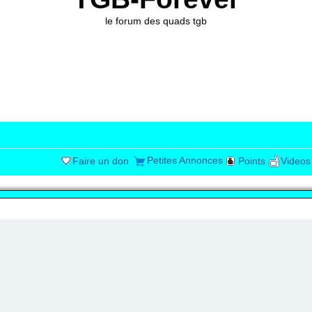
le forum des quads tgb
Petites Annonces
Faire un don
Points
Videos