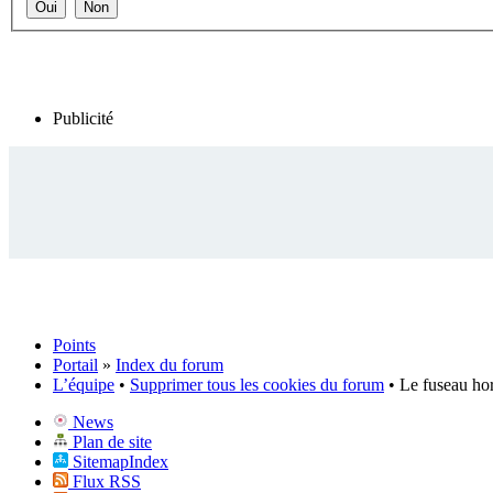
Publicité
Points
Portail
»
Index du forum
L’équipe
•
Supprimer tous les cookies du forum
• Le fuseau ho
News
Plan de site
SitemapIndex
Flux RSS