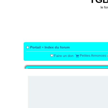
le f
Portail
»
Index du forum
Petites Annonces
Faire un don
PUBLICITÉ