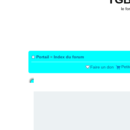
le f
Portail
»
Index du forum
Peti
Faire un don
PUBLICITÉ