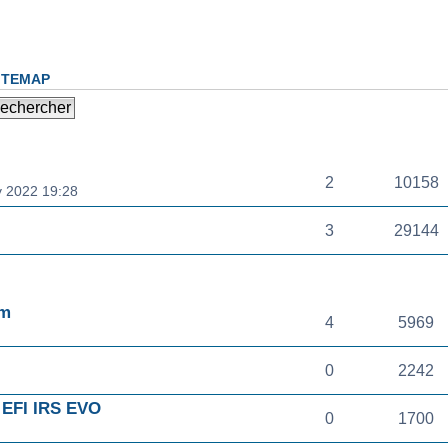
ITEMAP
RÉPONSE(S)
CONSULTATI
2
10158
 2022 19:28
3
29144
RÉPONSE(S)
CONSULTATI
km
4
5969
0
2242
EFI IRS EVO
0
1700