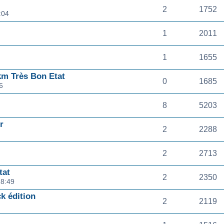
2
1752
:04
1
2011
1
1655
km Très Bon Etat
0
1685
6
8
5203
r
2
2288
2
2713
tat
2
2350
18:49
k édition
2
2119