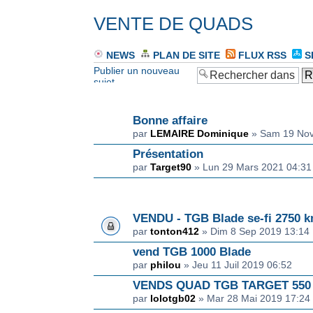
VENTE DE QUADS
NEWS
PLAN DE SITE
FLUX RSS
S
Publier un nouveau
sujet
ANNONCE(S)
Bonne affaire
par
LEMAIRE Dominique
» Sam 19 Nov
Présentation
par
Target90
» Lun 29 Mars 2021 04:31
SUJET(S)
VENDU - TGB Blade se-fi 2750 
par
tonton412
» Dim 8 Sep 2019 13:14
vend TGB 1000 Blade
par
philou
» Jeu 11 Juil 2019 06:52
VENDS QUAD TGB TARGET 550 
par
lolotgb02
» Mar 28 Mai 2019 17:24