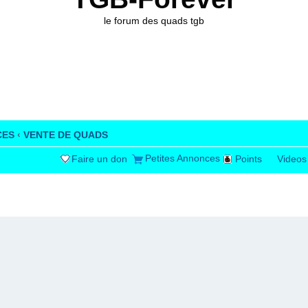
le forum des quads tgb
CES
‹
VENTE DE QUADS
Petites Annonces
Faire un don
Points
Videos