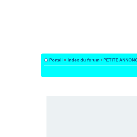
Portail
»
Index du forum
‹
PETITE ANNON
PUBLICITÉ