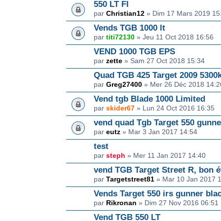
550 LT FI
par
Christian12
» Dim 17 Mars 2019 15
Vends TGB 1000 lt
par
titi72130
» Jeu 11 Oct 2018 16:56
VEND 1000 TGB EPS
par
zette
» Sam 27 Oct 2018 15:34
Quad TGB 425 Target 2009 5300
par
Greg27400
» Mer 26 Déc 2018 14:2
Vend tgb Blade 1000 Limited
par
skider67
» Lun 24 Oct 2016 16:35
vend quad Tgb Target 550 gunne
par
eutz
» Mar 3 Jan 2017 14:54
test
par
steph
» Mer 11 Jan 2017 14:40
vend TGB Target Street R, bon é
par
Targetstreet81
» Mar 10 Jan 2017 
Vends Target 550 irs gunner blac
par
Rikronan
» Dim 27 Nov 2016 06:51
Vend TGB 550 LT