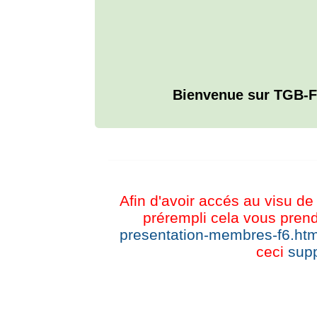
Bienvenue sur TGB-F
L'ANNUAIRE WEB DE TGB-FOREVER
Afin d'avoir accés au visu de 
prérempli cela vous prend
presentation-membres-f6.htm
ceci
supp
CHAT TGB-FOREVER