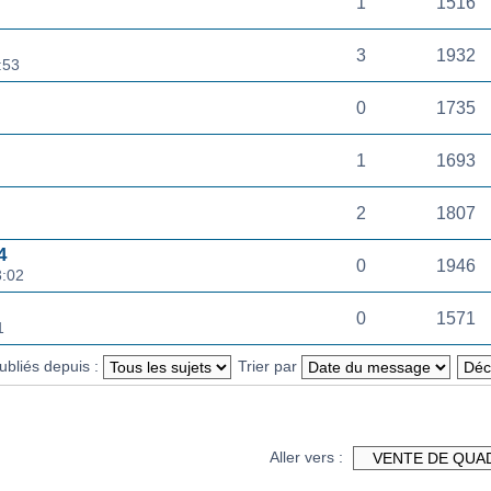
1
1516
3
1932
:53
0
1735
1
1693
2
1807
4
0
1946
3:02
0
1571
1
publiés depuis :
Trier par
Aller vers :