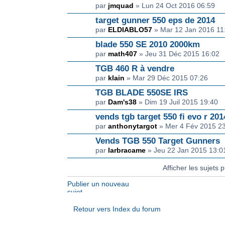
par
jmquad
» Lun 24 Oct 2016 06:59
target gunner 550 eps de 2014
par
ELDIABLO57
» Mar 12 Jan 2016 11
blade 550 SE 2010 2000km
par
math407
» Jeu 31 Déc 2015 16:02
TGB 460 R à vendre
par
klain
» Mar 29 Déc 2015 07:26
TGB BLADE 550SE IRS
par
Dam's38
» Dim 19 Juil 2015 19:40
vends tgb target 550 fi evo r 201
par
anthonytargot
» Mer 4 Fév 2015 2
Vends TGB 550 Target Gunners
par
larbracame
» Jeu 22 Jan 2015 13:0
Afficher les sujets 
Publier un nouveau
sujet
Retour vers Index du forum