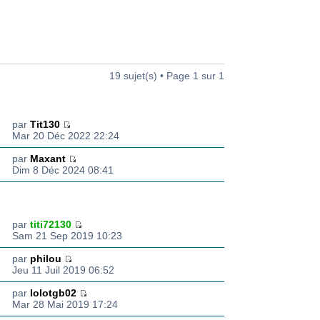
19 sujet(s) • Page
1
sur
1
ON(S)
DERNIER MESSAGE
par
Tit130
Mar 20 Déc 2022 22:24
par
Maxant
Dim 8 Déc 2024 08:41
ON(S)
DERNIER MESSAGE
par
titi72130
Sam 21 Sep 2019 10:23
par
philou
Jeu 11 Juil 2019 06:52
par
lolotgb02
Mar 28 Mai 2019 17:24