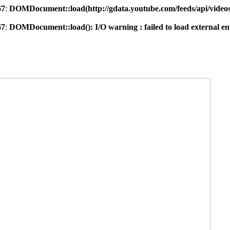
67
:
DOMDocument::load(http://gdata.youtube.com/feeds/api/videos/
67
:
DOMDocument::load(): I/O warning : failed to load external ent