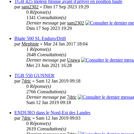
TGB 425 moteur bloque avant d'arriver en position haute
par
sam2302
» Dim 17 Sep 2023 19:29
0
Réponse(s)
1341
Consultation(s)
Dernier message
par
sam2302
Dim 17 Sep 2023 19:29
Blade 500 SL Enduro/Drift
par
Mephiste
» Mar 24 Jan 2017 18:04
1
Réponse(s)
2648
Consultation(s)
Dernier message
par
Urawa
Mer 23 Juin 2021 16:28
TGB 550 GUNNER
par
7dric
» Sam 12 Jan 2019 09:18
0
Réponse(s)
2766
Consultation(s)
Dernier message
par
7dric
Sam 12 Jan 2019 09:18
ENDURO dans le Nord-Est des Landes
par
7dric
» Sam 12 Jan 2019 09:03
0
Réponse(s)
2619
Consultation(s)