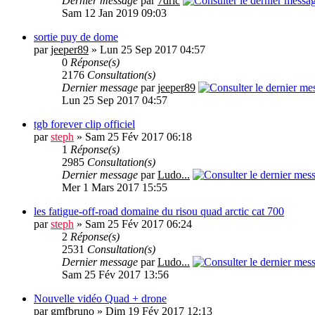
Dernier message
par
7dric
Sam 12 Jan 2019 09:03
sortie puy de dome
par
jeeper89
» Lun 25 Sep 2017 04:57
0
Réponse(s)
2176
Consultation(s)
Dernier message
par
jeeper89
Lun 25 Sep 2017 04:57
tgb forever clip officiel
par
steph
» Sam 25 Fév 2017 06:18
1
Réponse(s)
2985
Consultation(s)
Dernier message
par
Ludo...
Mer 1 Mars 2017 15:55
les fatigue-off-road domaine du risou quad arctic cat 700
par
steph
» Sam 25 Fév 2017 06:24
2
Réponse(s)
2531
Consultation(s)
Dernier message
par
Ludo...
Sam 25 Fév 2017 13:56
Nouvelle vidéo Quad + drone
par
gmfbruno
» Dim 19 Fév 2017 12:13