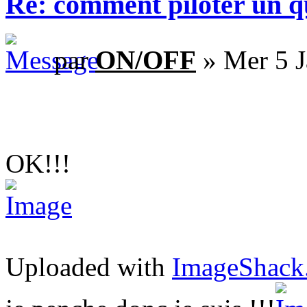
Re: comment piloter un 
par
ON/OFF
» Mer 5 J
OK!!!
Uploaded with
ImageShack