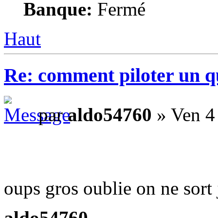
Banque:
Fermé
Haut
Re: comment piloter un 
par
aldo54760
» Ven 4
oups gros oublie on ne sort 
aldo54760