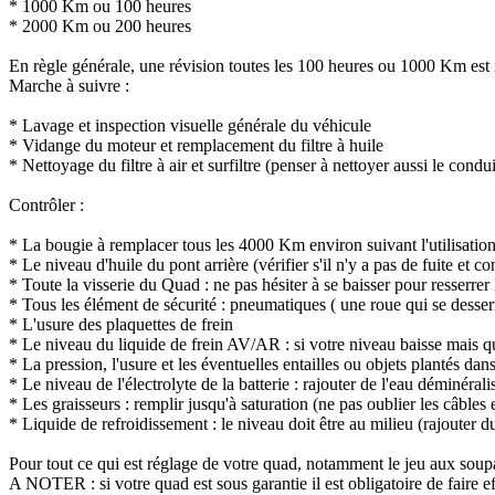
* 1000 Km ou 100 heures
* 2000 Km ou 200 heures
En règle générale, une révision toutes les 100 heures ou 1000 Km es
Marche à suivre :
* Lavage et inspection visuelle générale du véhicule
* Vidange du moteur et remplacement du filtre à huile
* Nettoyage du filtre à air et surfiltre (penser à nettoyer aussi le conduit 
Contrôler :
* La bougie à remplacer tous les 4000 Km environ suivant l'utilisatio
* Le niveau d'huile du pont arrière (vérifier s'il n'y a pas de fuite et co
* Toute la visserie du Quad : ne pas hésiter à se baisser pour resserrer
* Tous les élément de sécurité : pneumatiques ( une roue qui se desserre
* L'usure des plaquettes de frein
* Le niveau du liquide de frein AV/AR : si votre niveau baisse mais qu'
* La pression, l'usure et les éventuelles entailles ou objets plantés da
* Le niveau de l'électrolyte de la batterie : rajouter de l'eau déminérali
* Les graisseurs : remplir jusqu'à saturation (ne pas oublier les câbles
* Liquide de refroidissement : le niveau doit être au milieu (rajouter du
Pour tout ce qui est réglage de votre quad, notamment le jeu aux soupa
A NOTER : si votre quad est sous garantie il est obligatoire de faire e