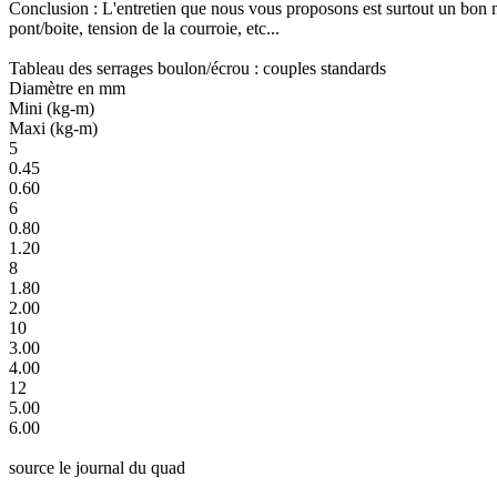
Conclusion : L'entretien que nous vous proposons est surtout un bon m
pont/boite, tension de la courroie, etc...
Tableau des serrages boulon/écrou : couples standards
Diamètre en mm
Mini (kg-m)
Maxi (kg-m)
5
0.45
0.60
6
0.80
1.20
8
1.80
2.00
10
3.00
4.00
12
5.00
6.00
source le journal du quad