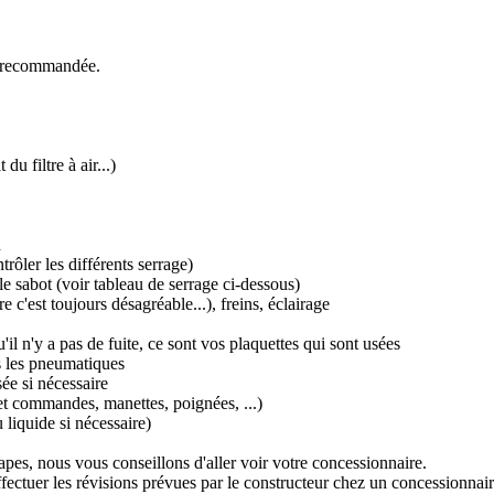
t recommandée.
du filtre à air...)
n
ntrôler les différents serrage)
 le sabot (voir tableau de serrage ci-dessous)
 c'est toujours désagréable...), freins, éclairage
il n'y a pas de fuite, ce sont vos plaquettes qui sont usées
ns les pneumatiques
sée si nécessaire
 et commandes, manettes, poignées, ...)
 liquide si nécessaire)
pes, nous vous conseillons d'aller voir votre concessionnaire.
ffectuer les révisions prévues par le constructeur chez un concessionnair