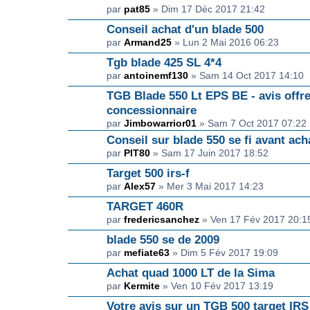
par
pat85
» Dim 17 Déc 2017 21:42
Conseil achat d'un blade 500
par
Armand25
» Lun 2 Mai 2016 06:23
Tgb blade 425 SL 4*4
par
antoinemf130
» Sam 14 Oct 2017 14:10
TGB Blade 550 Lt EPS BE - avis offr
concessionnaire
par
Jimbowarrior01
» Sam 7 Oct 2017 07:22
Conseil sur blade 550 se fi avant ach
par
PIT80
» Sam 17 Juin 2017 18:52
Target 500 irs-f
par
Alex57
» Mer 3 Mai 2017 14:23
TARGET 460R
par
fredericsanchez
» Ven 17 Fév 2017 20:1
blade 550 se de 2009
par
mefiate63
» Dim 5 Fév 2017 19:09
Achat quad 1000 LT de la Sima
par
Kermite
» Ven 10 Fév 2017 13:19
Votre avis sur un TGB 500 target IRS