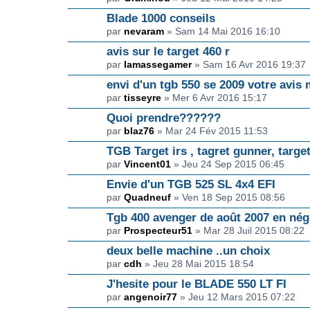
Blade 1000 conseils
par
nevaram
» Sam 14 Mai 2016 16:10
avis sur le target 460 r
par
lamassegamer
» Sam 16 Avr 2016 19:37
envi d'un tgb 550 se 2009 votre avis 
par
tisseyre
» Mer 6 Avr 2016 15:17
Quoi prendre??????
par
blaz76
» Mar 24 Fév 2015 11:53
TGB Target irs , tagret gunner, targe
par
Vincent01
» Jeu 24 Sep 2015 06:45
Envie d'un TGB 525 SL 4x4 EFI
par
Quadneuf
» Ven 18 Sep 2015 08:56
Tgb 400 avenger de août 2007 en négo
par
Prospecteur51
» Mar 28 Juil 2015 08:22
deux belle machine ..un choix
par
cdh
» Jeu 28 Mai 2015 18:54
J'hesite pour le BLADE 550 LT FI
par
angenoir77
» Jeu 12 Mars 2015 07:22