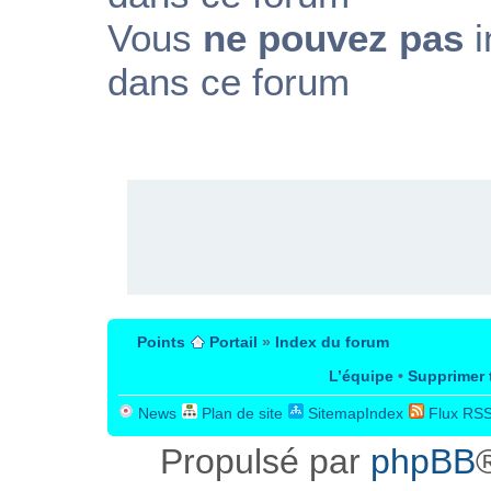
Vous
ne pouvez pas
i
dans ce forum
PUBLICITÉ
Points
Portail
»
Index du forum
L’équipe
•
Supprimer 
News
Plan de site
SitemapIndex
Flux RS
Propulsé par
phpBB