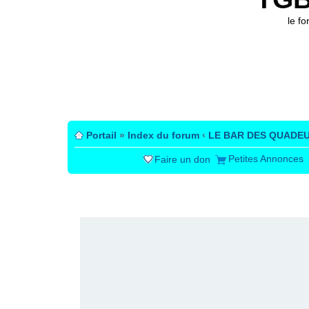
le f
Portail
»
Index du forum
‹
LE BAR DES QUADE
Petites Annonces
Faire un don
PUBLICITÉ