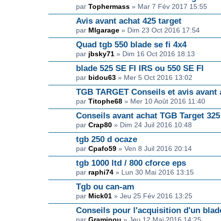
par
Tophermass
» Mar 7 Fév 2017 15:55
Avis avant achat 425 target
par
Mlgarage
» Dim 23 Oct 2016 17:54
Quad tgb 550 blade se fi 4x4
par
jbsky71
» Dim 16 Oct 2016 18:13
blade 525 SE FI IRS ou 550 SE FI
par
bidou63
» Mer 5 Oct 2016 13:02
TGB TARGET Conseils et avis avant 
par
Titophe68
» Mer 10 Août 2016 11:40
Conseils avant achat TGB Target 325
par
Crap80
» Dim 24 Juil 2016 10:48
tgb 250 d ocaze
par
Cpafo59
» Ven 8 Juil 2016 20:14
tgb 1000 ltd / 800 cforce eps
par
raphi74
» Lun 30 Mai 2016 13:15
Tgb ou can-am
par
Mick01
» Jeu 25 Fév 2016 13:25
Conseils pour l'acquisition d'un blad
par
Graminou
» Jeu 12 Mai 2016 14:25