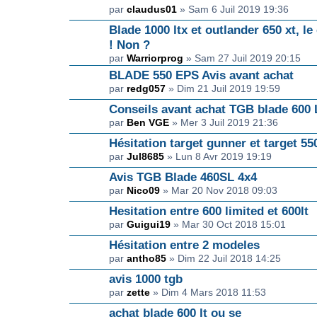
par
claudus01
» Sam 6 Juil 2019 19:36
Blade 1000 ltx et outlander 650 xt, le 
! Non ?
par
Warriorprog
» Sam 27 Juil 2019 20:15
BLADE 550 EPS Avis avant achat
par
redg057
» Dim 21 Juil 2019 19:59
Conseils avant achat TGB blade 600
par
Ben VGE
» Mer 3 Juil 2019 21:36
Hésitation target gunner et target 550
par
Jul8685
» Lun 8 Avr 2019 19:19
Avis TGB Blade 460SL 4x4
par
Nico09
» Mar 20 Nov 2018 09:03
Hesitation entre 600 limited et 600lt
par
Guigui19
» Mar 30 Oct 2018 15:01
Hésitation entre 2 modeles
par
antho85
» Dim 22 Juil 2018 14:25
avis 1000 tgb
par
zette
» Dim 4 Mars 2018 11:53
achat blade 600 lt ou se