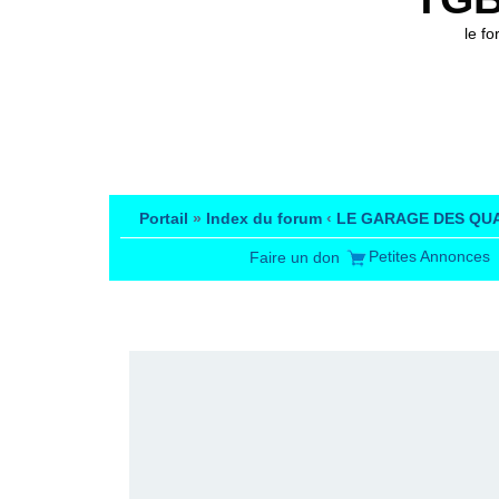
le f
Portail
»
Index du forum
‹
LE GARAGE DES QU
Petites Annonces
Faire un don
PUBLICITÉ