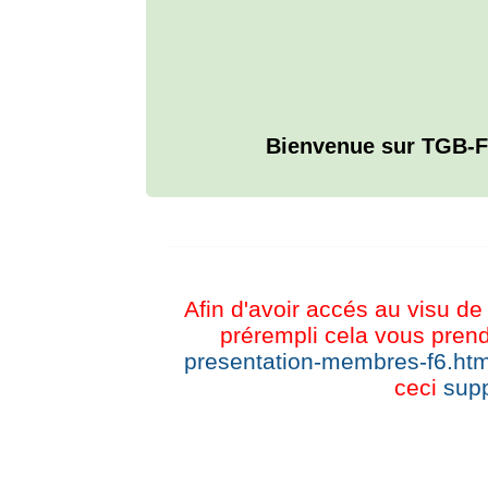
Bienvenue sur TGB-F
L'ANNUAIRE WEB DE TGB-FOREVER
Afin d'avoir accés au visu de 
prérempli cela vous prend
presentation-membres-f6.htm
ceci
supp
CHAT TGB-FOREVER