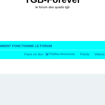
le forum des quads tgb
MMENT FONCTIONNE LE FORUM
Petites Annonces
Faire un don
Points
Videos