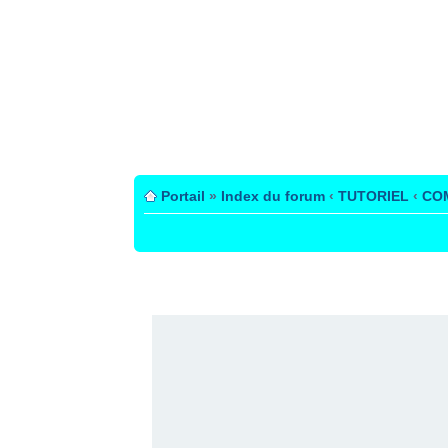
Portail
»
Index du forum
‹
TUTORIEL
‹
CO
PUBLICITÉ