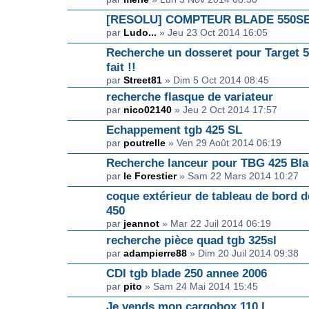
[RESOLU] COMPTEUR BLADE 550S
par
Ludo...
» Jeu 23 Oct 2014 16:05
Recherche un dosseret pour Target 50
fait !!
par
Street81
» Dim 5 Oct 2014 08:45
recherche flasque de variateur
par
nico02140
» Jeu 2 Oct 2014 17:57
Echappement tgb 425 SL
par
poutrelle
» Ven 29 Août 2014 06:19
Recherche lanceur pour TBG 425 Bla
par
le Forestier
» Sam 22 Mars 2014 10:27
coque extérieur de tableau de bord d
450
par
jeannot
» Mar 22 Juil 2014 06:19
recherche pièce quad tgb 325sl
par
adampierre88
» Dim 20 Juil 2014 09:38
CDI tgb blade 250 annee 2006
par
pito
» Sam 24 Mai 2014 15:45
Je vends mon cargobox 110 l