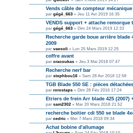
Vends câble de compteur mécanique 
par
gégé_663
» Jeu 11 Avr 2019 16:35
VENDS support + attache remorque 
par
gégé_663
» Dim 24 Mars 2019 12:33
Recherche garde boue arrière blade
2009
par
vaesoli
» Lun 25 Mars 2019 12:25
coffre avant
par
cracoukas
» Jeu 3 Mai 2018 07:47
Recherche nerf bar
par
stephbou16
» Sam 28 Avr 2018 12:58
TGB Blade 550 SE : pièces détachées
par
rorostaps
» Dim 28 Fév 2016 17:24
Etriers de frein Arr blade 425 (2007) 
par
sam2302
» Mar 20 Mars 2018 21:52
recherche boitier cdi 550 se blade 4x
par
cedric
» Mer 7 Mars 2018 09:34
Achat bobine d'allumage
par
L'hourre
» Sam 24 Fév 2018 10:10