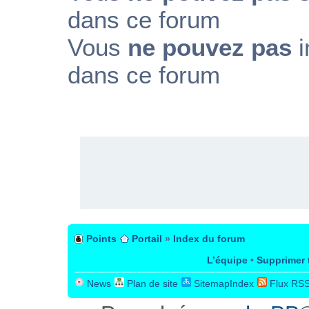
dans ce forum
Vous
ne pouvez pas
i
dans ce forum
PUBLICITÉ
Points
Portail
»
Index du forum
L’équipe
•
Supprimer 
News
Plan de site
SitemapIndex
Flux RS