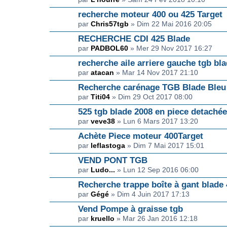
recherche moteur 400 ou 425 Target
par
Chris57tgb
» Dim 22 Mai 2016 20:05
RECHERCHE CDI 425 Blade
par
PADBOL60
» Mer 29 Nov 2017 16:27
recherche aile arriere gauche tgb bl
par
atacan
» Mar 14 Nov 2017 21:10
Recherche carénage TGB Blade Bleu
par
Titi04
» Dim 29 Oct 2017 08:00
525 tgb blade 2008 en piece detachée
par
veve38
» Lun 6 Mars 2017 13:20
Achète Piece moteur 400Target
par
leflastoga
» Dim 7 Mai 2017 15:01
VEND PONT TGB
par
Ludo...
» Lun 12 Sep 2016 06:00
Recherche trappe boîte à gant blade
par
Gégé
» Dim 4 Juin 2017 17:13
Vend Pompe à graisse tgb
par
kruello
» Mar 26 Jan 2016 12:18