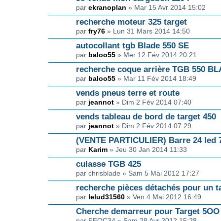
par
ekranoplan
» Mar 15 Avr 2014 15:02
recherche moteur 325 target
par
fry76
» Lun 31 Mars 2014 14:50
autocollant tgb Blade 550 SE
par
baloo55
» Mer 12 Fév 2014 20:21
recherche coque arrière TGB 550 B
par
baloo55
» Mar 11 Fév 2014 18:49
vends pneus terre et route
par
jeannot
» Dim 2 Fév 2014 07:40
vends tableau de bord de target 450
par
jeannot
» Dim 2 Fév 2014 07:29
(VENTE PARTICULIER) Barre 24 led 
par
Karim
» Jeu 30 Jan 2014 11:33
culasse TGB 425
par chrisblade » Sam 5 Mai 2012 17:27
recherche pièces détachés pour un ta
par
lelud31560
» Ven 4 Mai 2012 16:49
Cherche demarreur pour Target 5OO
par FFQC34 » Sam 28 Avr 2012 15:28