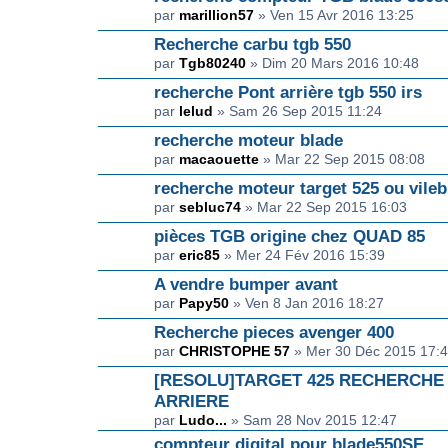
par
marillion57
» Ven 15 Avr 2016 13:25
Recherche carbu tgb 550
par
Tgb80240
» Dim 20 Mars 2016 10:48
recherche Pont arrière tgb 550 irs
par
lelud
» Sam 26 Sep 2015 11:24
recherche moteur blade
par
macaouette
» Mar 22 Sep 2015 08:08
recherche moteur target 525 ou vile
par
sebluc74
» Mar 22 Sep 2015 16:03
pièces TGB origine chez QUAD 85
par
eric85
» Mer 24 Fév 2016 15:39
A vendre bumper avant
par
Papy50
» Ven 8 Jan 2016 18:27
Recherche pieces avenger 400
par
CHRISTOPHE 57
» Mer 30 Déc 2015 17:
[RESOLU]TARGET 425 RECHERCHE
ARRIERE
par
Ludo...
» Sam 28 Nov 2015 12:47
compteur digital pour blade550SE