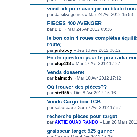
vend cdi pour avenger ou blade tous
par da silva gomes » Mar 24 Avr 2012 15:53
PIECES 400 AVENGER
par BIBI » Mar 24 Avr 2012 09:36
le bon coin 4 roues complètes équil
route)
par
judoboy
» Jeu 19 Avr 2012 08:12
Petite question pour le prix radiateur
par
clop118
» Mar 17 Avr 2012 17:27
Vends dosseret
par
balmoth
» Mar 10 Avr 2012 17:12
Où trouver des pièces??
par
steff55
» Dim 8 Avr 2012 15:16
Vends Cargo box TGB
par sebureau » Sam 7 Avr 2012 17:57
recherche pièces pour target
par
AKTIE QUAD RANDO
» Lun 26 Mars 201
graisseur target 525 gunner
par Gwen » Mer 4 Avr 2012 15:35