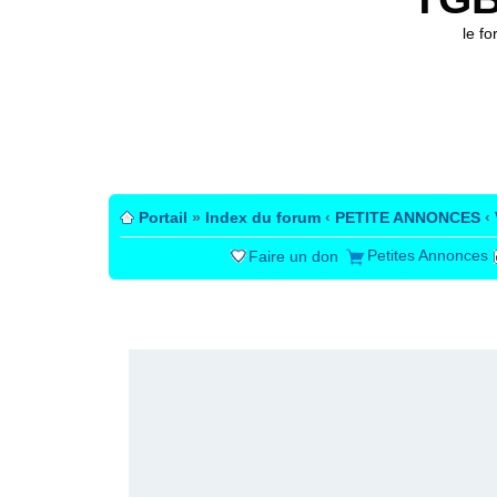
le f
Portail
»
Index du forum
‹
PETITE ANNONCES
‹
Petites Annonces
Faire un don
PUBLICITÉ