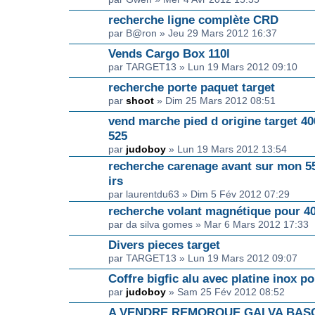
recherche ligne complète CRD
par B@ron » Jeu 29 Mars 2012 16:37
Vends Cargo Box 110l
par TARGET13 » Lun 19 Mars 2012 09:10
recherche porte paquet target
par
shoot
» Dim 25 Mars 2012 08:51
vend marche pied d origine target 400
525
par
judoboy
» Lun 19 Mars 2012 13:54
recherche carenage avant sur mon 5
irs
par laurentdu63 » Dim 5 Fév 2012 07:29
recherche volant magnétique pour 4
par da silva gomes » Mar 6 Mars 2012 17:33
Divers pieces target
par TARGET13 » Lun 19 Mars 2012 09:07
Coffre bigfic alu avec platine inox p
par
judoboy
» Sam 25 Fév 2012 08:52
A VENDRE REMORQUE GALVA BAS