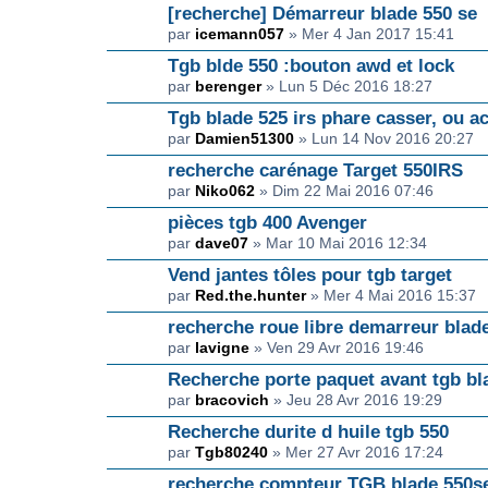
[recherche] Démarreur blade 550 se
par
icemann057
» Mer 4 Jan 2017 15:41
Tgb blde 550 :bouton awd et lock
par
berenger
» Lun 5 Déc 2016 18:27
Tgb blade 525 irs phare casser, ou a
par
Damien51300
» Lun 14 Nov 2016 20:27
recherche carénage Target 550IRS
par
Niko062
» Dim 22 Mai 2016 07:46
pièces tgb 400 Avenger
par
dave07
» Mar 10 Mai 2016 12:34
Vend jantes tôles pour tgb target
par
Red.the.hunter
» Mer 4 Mai 2016 15:37
recherche roue libre demarreur blad
par
lavigne
» Ven 29 Avr 2016 19:46
Recherche porte paquet avant tgb bl
par
bracovich
» Jeu 28 Avr 2016 19:29
Recherche durite d huile tgb 550
par
Tgb80240
» Mer 27 Avr 2016 17:24
recherche compteur TGB blade 550s