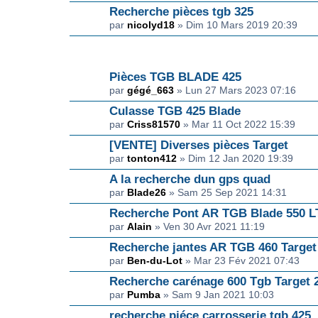
Recherche pièces tgb 325
par
nicolyd18
» Dim 10 Mars 2019 20:39
SUJET(S)
Pièces TGB BLADE 425
par
gégé_663
» Lun 27 Mars 2023 07:16
Culasse TGB 425 Blade
par
Criss81570
» Mar 11 Oct 2022 15:39
[VENTE] Diverses pièces Target
par
tonton412
» Dim 12 Jan 2020 19:39
A la recherche dun gps quad
par
Blade26
» Sam 25 Sep 2021 14:31
Recherche Pont AR TGB Blade 550 L
par
Alain
» Ven 30 Avr 2021 11:19
Recherche jantes AR TGB 460 Target
par
Ben-du-Lot
» Mar 23 Fév 2021 07:43
Recherche carénage 600 Tgb Target 
par
Pumba
» Sam 9 Jan 2021 10:03
recherche piéce carrosserie tgb 425