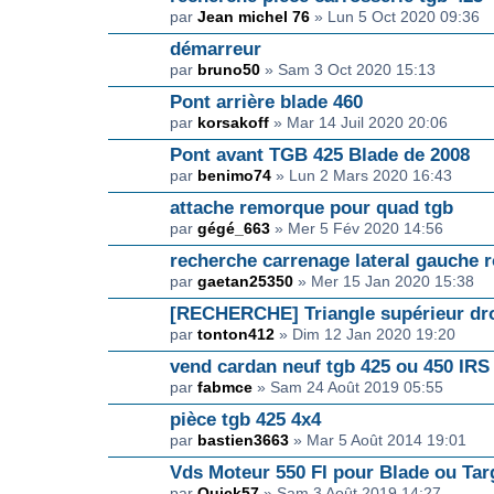
par
Jean michel 76
» Lun 5 Oct 2020 09:36
démarreur
par
bruno50
» Sam 3 Oct 2020 15:13
Pont arrière blade 460
par
korsakoff
» Mar 14 Juil 2020 20:06
Pont avant TGB 425 Blade de 2008
par
benimo74
» Lun 2 Mars 2020 16:43
attache remorque pour quad tgb
par
gégé_663
» Mer 5 Fév 2020 14:56
recherche carrenage lateral gauche 
par
gaetan25350
» Mer 15 Jan 2020 15:38
[RECHERCHE] Triangle supérieur dro
par
tonton412
» Dim 12 Jan 2020 19:20
vend cardan neuf tgb 425 ou 450 IRS
par
fabmce
» Sam 24 Août 2019 05:55
pièce tgb 425 4x4
par
bastien3663
» Mar 5 Août 2014 19:01
Vds Moteur 550 FI pour Blade ou Tar
par
Quick57
» Sam 3 Août 2019 14:27