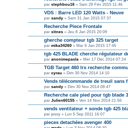
par
stephbou16
» Sam 28 Fév 2015 11:46
VDS : Barre LED 120 Watts - Neuve
par
sandy
» Sam 31 Jan 2015 07:37
Recherche Piece Frontale
par
xitnes
» Jeu 8 Jan 2015 20:09
gherche compteur tgb 325 target
par
mika34260
» Mar 6 Jan 2015 17:45
tgb 425 BLADE cherche régulateur d
par
anonimepasla
» Mer 17 Déc 2014 07:24
TGB Target 460 Irs recherche commu
par
cyrau
» Dim 30 Nov 2014 14:10
Vends télécommande de treuil sans f
par
sandy
» Dim 30 Nov 2014 08:47
Recherche cale pied pour tgb blade 
par
Julien60155
» Ven 14 Nov 2014 21:56
vends ventilateur + sonde tgb 425 bl
par jessy » Lun 5 Sep 2011 16:07
pieces detachées avenger 400
par
merle
» Lun 3 Nov 2014 08:30