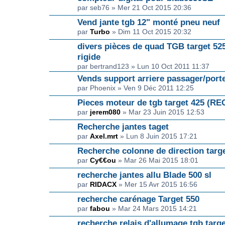
par seb76 » Mer 21 Oct 2015 20:36
Vend jante tgb 12" monté pneu neuf
par
Turbo
» Dim 11 Oct 2015 20:32
divers pièces de quad TGB target 52
rigide
par bertrand123 » Lun 10 Oct 2011 11:37
Vends support arriere passager/port
par Phoenix » Ven 9 Déc 2011 12:25
Pieces moteur de tgb target 425 (
par
jerem080
» Mar 23 Juin 2015 12:53
Recherche jantes taget
par
Axel.mrt
» Lun 8 Juin 2015 17:21
Recherche colonne de direction targ
par
Cy€€ou
» Mar 26 Mai 2015 18:01
recherche jantes allu Blade 500 sl
par
RIDACX
» Mer 15 Avr 2015 16:56
recherche carénage Target 550
par
fabou
» Mar 24 Mars 2015 14:21
recherche relais d'allumage tgb targ