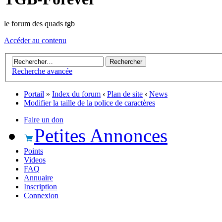
le forum des quads tgb
Accéder au contenu
Recherche avancée
Portail
»
Index du forum
‹
Plan de site
‹
News
Modifier la taille de la police de caractères
Faire un don
Petites Annonces
Points
Videos
FAQ
Annuaire
Inscription
Connexion