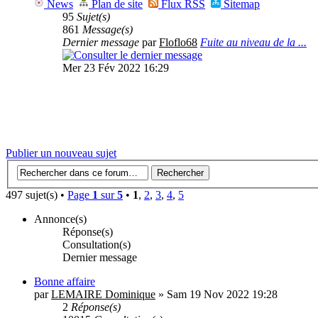
News
Plan de site
Flux RSS
Sitemap
95
Sujet(s)
861
Message(s)
Dernier message
par
Floflo68
Fuite au niveau de la ...
Mer 23 Fév 2022 16:29
Publier un nouveau sujet
497 sujet(s) •
Page
1
sur
5
•
1
,
2
,
3
,
4
,
5
Annonce(s)
Réponse(s)
Consultation(s)
Dernier message
Bonne affaire
par
LEMAIRE Dominique
» Sam 19 Nov 2022 19:28
2
Réponse(s)