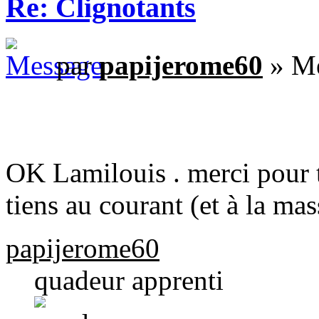
Re: Clignotants
par
papijerome60
» Me
OK Lamilouis . merci pour ta 
tiens au courant (et à la mas
papijerome60
quadeur apprenti