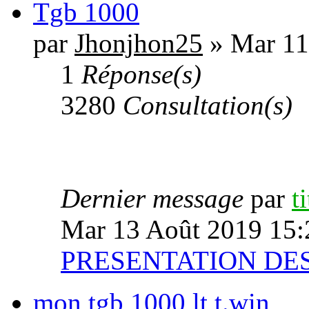
Tgb 1000
par
Jhonjhon25
» Mar 11
1
Réponse(s)
3280
Consultation(s)
Dernier message
par
t
Mar 13 Août 2019 15:
PRESENTATION D
mon tgb 1000 lt t.win