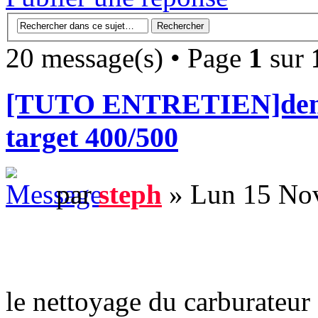
20 message(s) • Page
1
sur
[TUTO ENTRETIEN]demon
target 400/500
par
steph
» Lun 15 No
le nettoyage du carburateur f