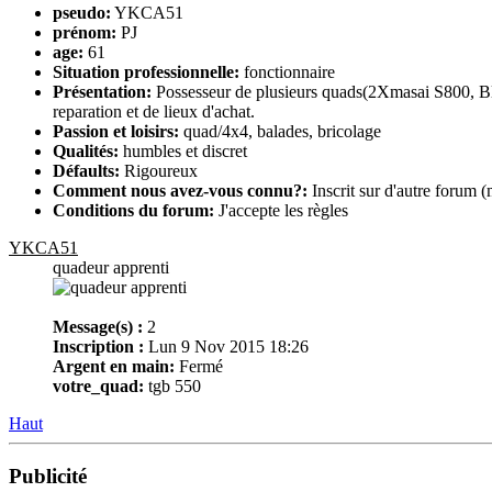
pseudo:
YKCA51
prénom:
PJ
age:
61
Situation professionnelle:
fonctionnaire
Présentation:
Possesseur de plusieurs quads(2Xmasai S800, Blas
reparation et de lieux d'achat.
Passion et loisirs:
quad/4x4, balades, bricolage
Qualités:
humbles et discret
Défaults:
Rigoureux
Comment nous avez-vous connu?:
Inscrit sur d'autre forum (
Conditions du forum:
J'accepte les règles
YKCA51
quadeur apprenti
Message(s) :
2
Inscription :
Lun 9 Nov 2015 18:26
Argent en main:
Fermé
votre_quad:
tgb 550
Haut
Publicité