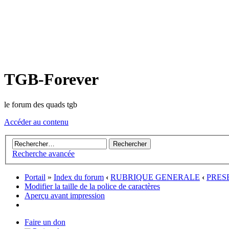
TGB-Forever
le forum des quads tgb
Accéder au contenu
Recherche avancée
Portail
»
Index du forum
‹
RUBRIQUE GENERALE
‹
PRES
Modifier la taille de la police de caractères
Aperçu avant impression
Faire un don