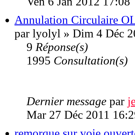
Ven 6 Jan 2012 17:08
Annulation Circulaire O
par lyolyl » Dim 4 Déc 
9
Réponse(s)
1995
Consultation(s)
Dernier message
par
j
Mar 27 Déc 2011 16:2
remorque sur voie ouverte 