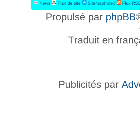
News
Plan de site
SitemapIndex
Flux RS
Propulsé par
phpBB
Traduit en fran
Publicités par
Adv