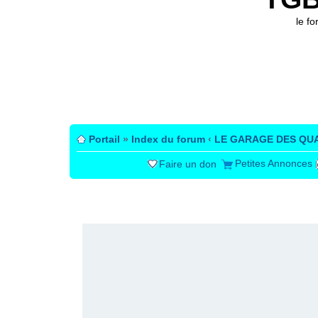
le f
Portail
»
Index du forum
‹
LE GARAGE DES QU
Petites Annonces
Faire un don
PUBLICITÉ